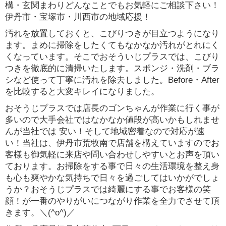
構・玄関まわりどんなことでもお気軽にご相談下さい！
伊丹市・宝塚市・川西市の地域応援！
汚れを放置しておくと、こびりつきが目立つようになり
ます。まめに掃除をしたくてもなかなか汚れがとれにく
くなっています。そこでおそういじプラスでは、こびり
つきを徹底的に清掃いたします。スポンジ・洗剤・ブラ
シなど使って丁寧に汚れを除去しました。Before・After
を比較すると大変キレイになりました。
おそうじプラスでは店長のゴンちゃんが作業に行く事が
多いので大手会社ではなかなか値段が高いかもしれませ
んが当社では 安い！そして地域密着なので対応が速
い！当社は、伊丹市荒牧南で店舗を構えていますのでお
客様も御気軽に来店や問い合わせしやすいとお声を頂い
ております。お掃除をする事で日々の生活環境を整え身
も心も爽やかな気持ちで日々を過ごしてはいかがでしょ
うか？おそうじプラスでは綺麗にする事でお客様の笑
顔！が一番のやりがいにつながり作業を全力でさせて頂
きます。＼(^o^)／