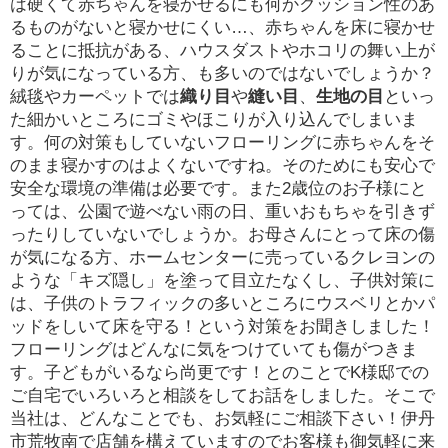
は硬くて赤ちゃんを寝かせるにも何かクッション性のあ
るものがないと寝かせにくい…、赤ちゃんを床に寝かせ
ることに抵抗がある、ハウスダストやホコリの舞い上が
りが気になっている方、も多いのではないでしょうか？
絨毯やカーペットでは
織り目
や
縫い目
、
生地の目
といっ
た細かいところにゴミやほこりが入り込んでしまいま
す。何の対策もしていないフローリングに赤ちゃんをそ
のまま寝かすのはよくないですね。そのためにも安心で
安全な環境の準備は必要です。また2歳位のお子様にと
っては、公園で遊べない雨の日、重いおもちゃを引きず
ったりしていないでしょうか。お母さんにとって床の傷
が気になる方、ホームセンターに売っているクレヨンの
ような「キズ隠し」を塗って目立たなくし、子供対策に
は、子供のトラフィックの多いところにウスベリとかパ
ッドをしいて床を守る！という対策をお聞きしました！
フローリングはどんなに気をつけていても傷がつきま
す。子どもがいるなら尚更です！とのことでK様邸での
ご自宅でいろいろと相談をしてお話をしました。そこで
当社は、どんなことでも、お気軽にご相談下さい！伊丹
市荒牧南で店舗を構えていますのでお客様も御気軽に来