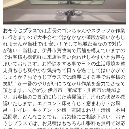
おそうじプラス
では店長のゴンちゃんやスタッフが作業
に行きますので大手会社ではなかなか値段が高いかもし
れませんが当社では 安い！そして地域密着なので対応
が速い！当社は、伊丹市荒牧南で店舗を構えていますの
でお客様も御気軽に来店や問い合わせしやすいとお声を
頂いております。お掃除をする事で日々の生活環境を整
え身も心も爽やかな気持ちで日々を過ごしてはいかがで
しょうか？おそうじプラスでは綺麗にする事でお客様の
笑顔！が一番のやりがいにつながり作業を全力でさせて
頂きます。＼(^o^)／伊丹市・宝塚市・川西市の地域よ
り、お客様のご要望に応じた清掃箇所、汚れの状況を確
認いたします。エアコン・床そうじ・窓まわり・お風
呂・トイレ・キッチン・外構・玄関まわり・清掃・不用
品回収、どんなことでも、お気軽にご相談下さい。おそ
うじプラスでは、お見積はもちろん出張料も無料で対応