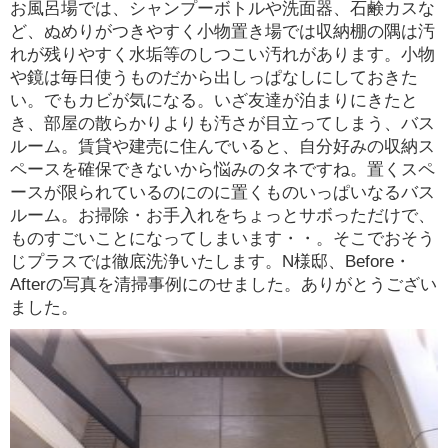
お風呂場では、シャンプーボトルや洗面器、石鹸カスな
ど、ぬめりがつきやすく小物置き場では収納棚の隅は汚
れが残りやすく水垢等のしつこい汚れがあります。小物
や鏡は毎日使うものだから出しっぱなしにしておきた
い。でもカビが気になる。いざ友達が泊まりにきたと
き、部屋の散らかりよりも汚さが目立ってしまう、バス
ルーム。賃貸や建売に住んでいると、自分好みの収納ス
ペースを確保できないから悩みのタネですね。置くスペ
ースが限られているのにのに置くものいっぱいなるバス
ルーム。お掃除・お手入れをちょっとサボっただけで、
ものすごいことになってしまいます・・。そこでおそう
じプラスでは徹底洗浄いたします。N様邸、Before・
Afterの写真を清掃事例にのせました。ありがとうござい
ました。