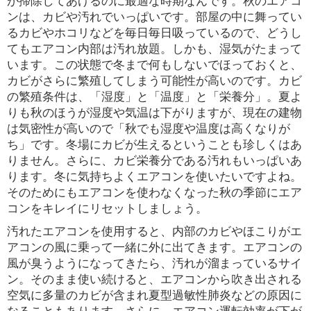
が掃除してあげるのに最適な時期なんです。秋のエアコ
ンは、カビや汚れでいっぱいです。部屋の中に舞ってい
るカビやホコリなどを毎日毎日吸っているので、どうし
てもエアコン内部は汚れ放題。しかも、湿気がたまって
います。この状態で冬まで何もしないでほっておくと、
カビがさらに繁殖してしまう可能性が高いのです。カビ
の繁殖条件は、「湿度」と「温度」と「栄養分」。夏よ
りも秋のほうが湿度や気温は下がりますが、現在の建物
は気密性が高いので「秋でも湿度や温度は高くなりが
ち」です。冬場にカビが生えるということも珍しくはあ
りません。さらに、カビ栄養分である汚れもいっぱいあ
ります。冬に気持ちよくエアコンを使いたいですよね。
そのためにもエアコンを使わなくなった秋の季節にエア
コンをキレイにリセットしましょう。
汚れたエアコンを使用すると、内部のカビやほこりがエ
アコンの風に乗って一緒に外に出てきます。エアコンの
風が臭うようになってきたら、汚れが溜まっているサイ
ン。そのまま使い続けると、エアコンから吹き出される
空気に多量のカビが含まれ夏型過敏性肺炎などの原因に